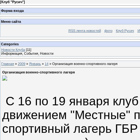
[
Клуб "Русич"
]
Форма входа
Меню сайта
RSS лента новостей
фото
Клуб Русич
И
Categories
Новости Клуба
[11]
Информация, События, Новости
Главная
»
2009
»
Январь
»
14
» Организация военно-спортивного лагеря
Организация военно-спортивного лагеря
С 16 по 19 января клуб
движением "Местные" п
спортивный лагерь ГБР