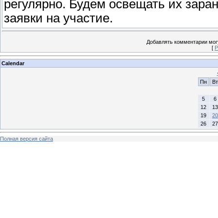
регулярно. Будем освещать их зара
заявки на участие.
Добавлять комментарии могу
[
Р
Calendar
Пн
Вт
5
6
12
13
19
20
26
27
Полная версия сайта