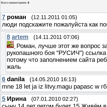
Всего комментариев
:
8
7
роман
(12.11.2011 01:05)
люди подскажите пожалуйста как по
8
artem
(14.11.2011 07:06)
Роман, лучше этот же вопрос за
рукопашного боя "РУСИЧ") ссылк
потому что заполнением сайта реб
жаль
6
danila
(14.05.2010 16:13)
mne 18 let ja iz litvy.magu papasc w г
5
Ирина
(07.01.2010 02:27)
сыну 14 лет,летом будет 15.Живём в