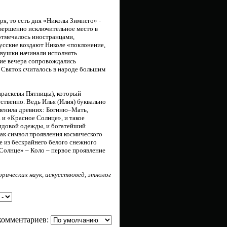
ря, то есть дня «Николы Зимнего» -
овершенно исключительное место в
отмечалось иностранцами,
русские воздают Николе «поклонение,
евушки начинали исполнять
ние вечера сопровождались
е Святок считалось в народе большим
Параскевы Пятницы), который
ственно. Ведь Илья (Илия) буквально
менила древних: Богиню–Мать,
 и «Красное Солнце», и такое
ядовой одежды, и богатейший
ак символ проявления космического
е из бескрайнего белого снежного
 Солнце» – Коло – первое проявление
рических наук, искусствовед, этнолог
комментариев: