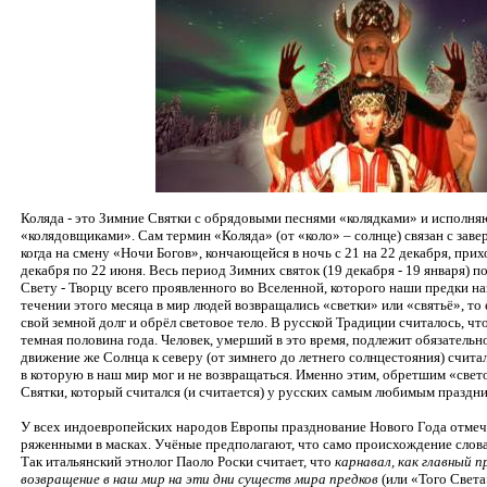
Коляда - это Зимние Святки с обрядовыми песнями «колядками» и исполн
«колядовщиками». Сам термин «Коляда» (от «коло» – солнце) связан с зав
когда на смену «Ночи Богов», кончающейся в ночь с 21 на 22 декабря, прих
декабря по 22 июня. Весь период Зимних святок (19 декабря - 19 января)
Свету - Творцу всего проявленного во Вселенной, которого наши предки 
течении этого месяца в мир людей возвращались «светки» или «святьё», то
свой земной долг и обрёл световое тело. В русской Традиции считалось, чт
темная половина года. Человек, умерший в это время, подлежит обязательн
движение же Солнца к северу (от зимнего до летнего солнцестояния) счит
в которую в наш мир мог и не возвращаться. Именно этим, обретшим «свет
Святки, который считался (и считается) у русских самым любимым праздни
У всех индоевропейских народов Европы празднование Нового Года отмеч
ряженными в масках. Учёные предполагают, что само происхождение слов
Так итальянский этнолог Паоло Роски считает, что
карнавал, как главный п
возвращение в наш мир на эти дни существ мира предков
(или «Того Света