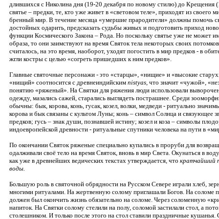
длившихся с Николина дня (19-20 декабря по новому стилю) до Крещения (1
святье – предки, те, кто уже живет в «световом теле», приходят из своего м
бренный мир. В течение месяца «умершие прародители» должны помочь св
достойных одарить, предсказать судьбы живых и подготовить приход новог
функции Космического Закона – Рода. Но поскольку святье уже не может 
образа, то они заимствуют на время Святок тела некоторых своих потомко
считалось, на это время, наоборот, уходят погостить в мир предков - в оби
жгли костры с целью «согреть пришедших к ним предков».
Главные святочные персонажи - это «старцы», «нищие» и «высокие старухи
«нищий» соотносится с древнеиндийским
nistyas
, что значит «чужой», «не
понятию «ряженый». На Святки для ряжения люди использовали вывороч
одежду, мазались сажей, старались выглядеть пострашнее. Среди зооморфн
обычны: бык, корова, конь, гусак, козел, волки, медведи - ритуально знач
корова и бык связаны с культом Луны; конь – символ Солнца и связующее
предков; гусь – знак души, познавшей истину; козел и коза – символы плодо
индоевропейской древности - ритуальные спутники человека на пути в «ми
По окончании Святок ряженые специально купались в проруби для возвра
одалживали своё тело на время Святок, вновь в мир Света. Окунаться в вод
как уже в древнейших ведических текстах утверждается, что
кратчайший п
воды.
Большую роль в святочной обрядности на Русском Севере играли хлеб, зерн
многими ритуалами. На жертвенную солому приглашали Богов. На солом
должен был окончить жизнь обязательно на соломе. Через соломенную «к
напиток. На Святки солому стелили на полу, соломой застилали стол, а пот
столешником. И только после этого на стол ставили праздничные кушанья