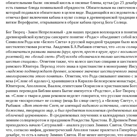
обязательными были: овсяный кисель и овсяные блины, кутья (до 25 декабр
есть главные блюда поминальной обрядности. Обязательным на святочном 
который подавался обязательно в целом виде. Выдающийся исследователь
отмечал факт включения кабана в культ солнца в древнеиранской традиции 
витязе Верефрагне, открывавшем в образе кабана проезд Бога Солнца.
Бог Творец - Закон Непреложный - для наших предков воплощался в поняти
древнеарийской культуры санскрите понятие «Родас» объединяет собой вс
Символом Рода или «Белого Света» в русской народной традиции было кол
шестилепестковая розетка. Академик Б.А.Рыбаков отмечал, что
«если солн
обозначаться разными знаками (круг, крест, крест в круге, круг с восьм
розеткой), то «белый свет» (Род) всегда обозначался только шестилепест
шестью спицами»
. Отметим также, что колесо шестью спицами и шестилеп
римского Юпитера. Переход этого знака в христианстве в монограмму Иисус
«надежно подтверждает древнее, исконное значение шестилучевого знака
многогранности этого понятия».
Отметим, что Рода связывают именно с з
века («Слове об идолах»), хранившиеся в Кирилло-Белозерском монастыре,
Юпитером, Аполлоном, Ваалом, египетским Осирисом и христианским Бого
ранних переводов Библии книга Бытие именуется «Родство», а Бог-Творец –
вв. «Слове о твари и днии рекомом неделе» говорится, что русские поклон
недели «воскресенье» не солнцу (вещь Бо слнце свету), а «Белому Свету», т
Рыбаков:
«Вот этот-то Свет, не имеющий видимого источника, «неосяза
божества, творящего мир, и был предметом поклонения средневековых яз
обличений церковников».
В средневековых поучениях и календарных упоми
зимним солнцеворотом и праздником Рождества Христова. В Древнем Риме
приходилось начало Сатурналий – аналога русских Зимних Святок. Отмети
что, согласно мифам, древнегреческий Аполлон также прилетал в Гиперборе
декабре, то есть к началу Зимних Святок. И не менее интересно, что изнач