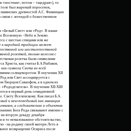
я «постная», потом – «щедрая»), то
столе был жареный поросенок,
 славянских древностей А.С. Фаминцын
в связи с легендой о божественном
и «Белый Свет» или «Род». В языке
ю Вселенную - Небо и Землю.
есо с шестью спицами или же
це в народной традиции может
илепестковой или шестилепестковой
ковой розеткой, только колесом с
естковая розетка были символами
а Христа, как считал Б.А.Рыбаков,
 как символа Света во всей
имним солнцеворотом. В поучении ХII
 Род или Свет ассоциируется с
м-Творцом Саваофом, а в одном из
 «Рододелатель». В поучении ХII-XIII
яются в первый день семидневной
.е. Свету Вселенскому. Как писал Б.А.
емый и неисповедимый как эманация
ычников, а следовательно и объектом
наниях Бога Рода связывают именно с
 на вторую декаду декабря
м и то немаловажное обстоятельство,
ю - на родину своей матери Лето в
альное возвращение Осириса после