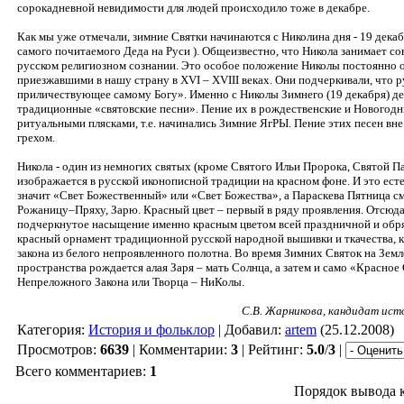
сорокадневной невидимости для людей происходило тоже в декабре.
Как мы уже отмечали, зимние Святки начинаются с Николина дня - 19 декаб
самого почитаемого Деда на Руси ). Общеизвестно, что Никола занимает с
русском религиозном сознании. Это особое положение Николы постоянно 
приезжавшими в нашу страну в ХVI – ХVIII веках. Они подчеркивали, что 
приличествующее самому Богу». Именно с Николы Зимнего (19 декабря) д
традиционные «святовские песни». Пение их в рождественские и Новогод
ритуальными плясками, т.е. начинались Зимние ЯгРЫ. Пение этих песен вн
грехом.
Никола - один из немногих святых (кроме Святого Ильи Пророка, Святой 
изображается в русской иконописной традиции на красном фоне. И это есте
значит «Свет Божественный» или «Свет Божества», а Параскева Пятница с
Рожаницу–Пряху, Зарю. Красный цвет – первый в ряду проявления. Отсюда
подчеркнутое насыщение именно красным цветом всей праздничной и обр
красный орнамент традиционной русской народной вышивки и ткачества, к
закона из белого непроявленного полотна. Во время Зимних Святок на Земл
пространства рождается алая Заря – мать Солнца, а затем и само «Красное
Непреложного Закона или Творца – НиКолы.
С.В. Жарникова, кандидат исто
Категория:
История и фольклор
| Добавил:
artem
(25.12.2008)
Просмотров:
6639
| Комментарии:
3
| Рейтинг:
5.0
/
3
|
Всего комментариев:
1
Порядок вывода 