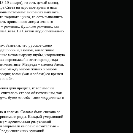
8-19 января), то есть целый месяц,
ира Света на короткое время в наш
оим потомкам: виновных наказать,
о годового цикла, то есть выполнить
иметь привычного людям земного
в – ряженых. Души же ряженых, как
тель Света. На Святки люди специально
». Заметим, что русское слово
здешний» и, в целом, аналогично
енные мехом наружу шубы, изорванную
ых персонажей в этот период года
имые животные. Медведь – символ Зимы;
 звено между миром живых и миром
родия; волки (как и собаки) со времен
р иной».
щения душ предков, которым они
у считалось строго обязательным, так
уть души на небо - это погружение в
о и солома. Солома была связана со
е принимали роды. Каждый умирающий
риту» процеживали ритуальный
ом закрывали её браной скатертью –
. Среди святочных кушаний