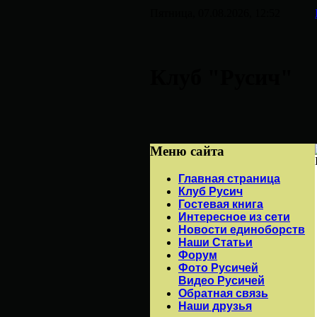
Пятница, 07.08.2026, 12:52
Клуб "Русич"
Меню сайта
Главная страница
Клуб Русич
Гостевая книга
Интересное из сети
Новости единоборств
Наши Статьи
Форум
Фото Русичей
Видео Русичей
Обратная связь
Наши друзья