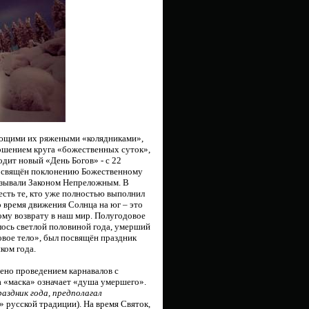
яющими их ряжеными «колядниками»,
ершением круга «божественных суток»,
одит новый «День Богов» - с 22
 посвящён поклонению Божественному
называли Законом Непреложным. В
 есть те, кто уже полностью выполнил
о время движения Солнца на юг – это
ому возврату в наш мир. Полугодовое
алось светлой половиной года, умерший
овое тело», был посвящён праздник
ком года.
ено проведением карнавалов с
а «маска» означает «душа умершего».
раздник года, предполагал
» русской традиции). На время Святок,