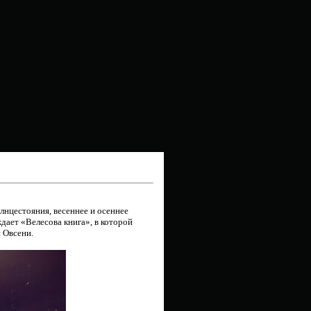
лнцестояния, весеннее и осеннее
дает «Велесова книга», в которой
и Овсени.