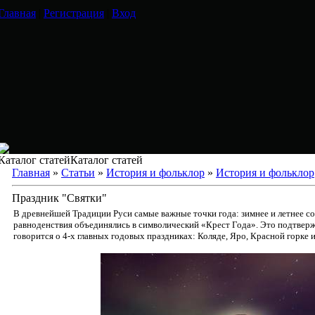
Главная
|
Регистрация
|
Вход
Каталог статейКаталог статей
Главная
»
Статьи
»
История и фольклор
»
История и фольклор
Праздник "Святки"
В древнейшей Традиции Руси самые важные точки года: зимнее и летнее со
равноденствия объединялись в символический «Крест Года». Это подтверж
говорится о 4-х главных годовых праздниках: Коляде, Яро, Красной горке 